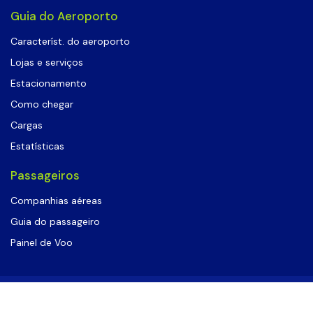
Guia do Aeroporto
Característ. do aeroporto
Lojas e serviços
Estacionamento
Como chegar
Cargas
Estatísticas
Passageiros
Companhias aéreas
Guia do passageiro
Painel de Voo
©
Aeroporto Porto Seguro
- Todos os
Desenvolvido por
direitos reservados
I2W