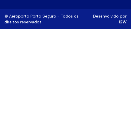
©
Aeroporto Porto Seguro
- Todos os
Desenvolvido por
direitos reservados
I2W