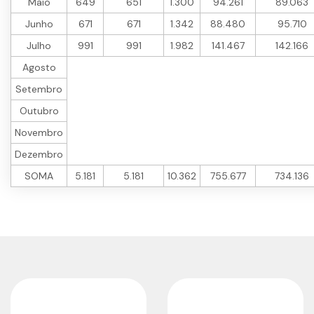
Maio
649
651
1.300
94.261
89.063
Junho
671
671
1.342
88.480
95.710
Julho
991
991
1.982
141.467
142.166
Agosto
Setembro
Outubro
Novembro
Dezembro
SOMA
5.181
5.181
10.362
755.677
734.136