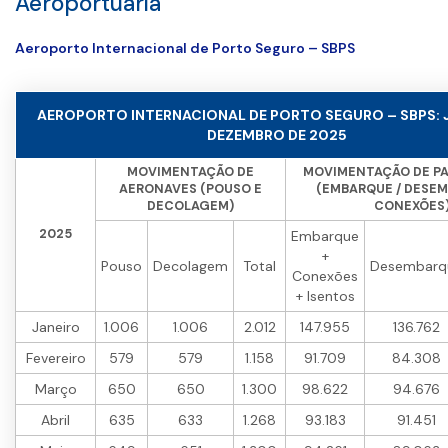
Aeroportuária
Aeroporto Internacional de Porto Seguro – SBPS
AEROPORTO INTERNACIONAL DE PORTO SEGURO – SBPS: 
DEZEMBRO DE 2025
MOVIMENTAÇÃO DE
MOVIMENTAÇÃO DE P
AERONAVES (POUSO E
(EMBARQUE / DESEM
DECOLAGEM)
CONEXÕES
2025
Embarque
+
Pouso
Decolagem
Total
Desembarq
Conexões
+ Isentos
Janeiro
1.006
1.006
2.012
147.955
136.762
Fevereiro
579
579
1.158
91.709
84.308
Março
650
650
1.300
98.622
94.676
Abril
635
633
1.268
93.183
91.451