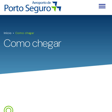
Alter
Início
Como chegar
Como chegar