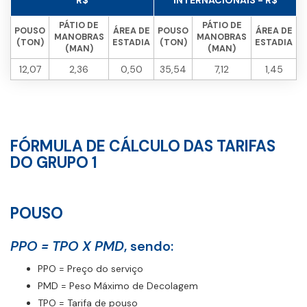
R$
INTERNACIONAIS - R$
PÁTIO DE
PÁTIO DE
POUSO
ÁREA DE
POUSO
ÁREA DE
MANOBRAS
MANOBRAS
(TON)
ESTADIA
(TON)
ESTADIA
(MAN)
(MAN)
12,07
2,36
0,50
35,54
7,12
1,45
FÓRMULA DE CÁLCULO DAS TARIFAS
DO GRUPO 1
POUSO
PPO = TPO X PMD
, sendo:
PPO = Preço do serviço
PMD = Peso Máximo de Decolagem
TPO = Tarifa de pouso