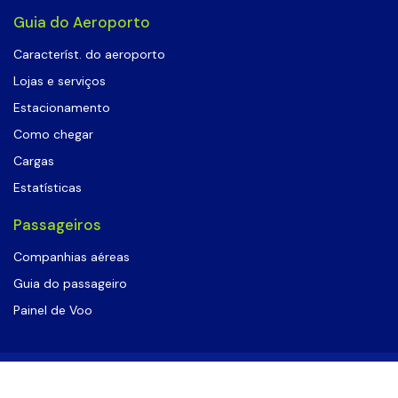
Guia do Aeroporto
Característ. do aeroporto
Lojas e serviços
Estacionamento
Como chegar
Cargas
Estatísticas
Passageiros
Companhias aéreas
Guia do passageiro
Painel de Voo
©
Aeroporto Porto Seguro
- Todos os
Desenvolvido por
direitos reservados
I2W